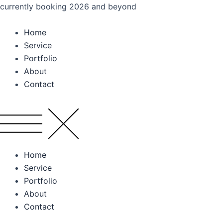
Zum
currently booking 2026 and beyond
Inhalt
springen
Home
Service
Portfolio
About
Contact
Home
Service
Portfolio
About
Contact